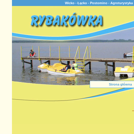
Wicko - Łącko - Postomino - Agroturystyka 
Strona główna