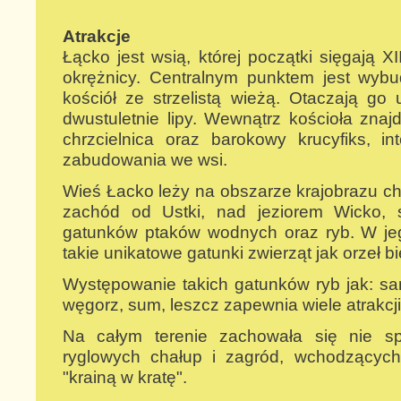
Atrakcje
Łącko jest wsią, której początki sięgają X
okrężnicy. Centralnym punktem jest wyb
kościół ze strzelistą wieżą. Otaczają go
dwustuletnie lipy. Wewnątrz kościoła znaj
chrzcielnica oraz barokowy krucyfiks, in
zabudowania we wsi.
Wieś Łacko leży na obszarze krajobrazu c
zachód od Ustki, nad jeziorem Wicko, s
gatunków ptaków wodnych oraz ryb. W je
takie unikatowe gatunki zwierząt jak orzeł bie
Występowanie takich gatunków ryb jak: sa
węgorz, sum, leszcz zapewnia wiele atrakcj
Na całym terenie zachowała się nie spo
ryglowych chałup i zagród, wchodzącyc
"krainą w kratę".