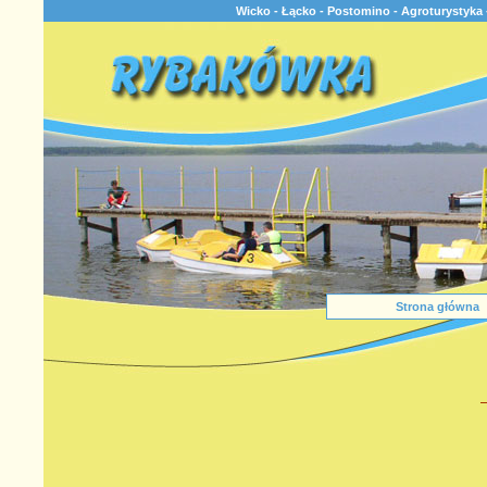
Wicko - Łącko - Postomino - Agroturystyka 
Strona główna